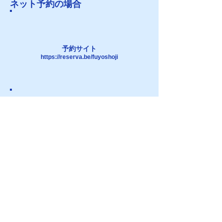
ネット予約の場合
予約サイト
https://reserva.be/fuyoshoji
作業希望日を
​お選びください
作業実施＆お支払い