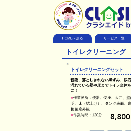
HOMEへ戻る
サービス一覧
トイレクリーニング
トイレクリーニングセット
普段、落としきれない黒ずみ、尿
汚れている壁や床までトイレ全体
に！
■
作業箇所：便器、便座、天井、壁
明、床（拭上げ）、タンク表面、
換気扇外観
8,800
■
作業時間：120分​