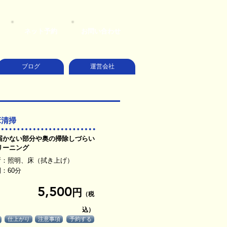
ネット予約
お問い合わせ
ブログ
運営会社
床清掃
届かない部分や奥の掃除しづらい
リーニング
所：照明、床（拭き上げ）
：60分​
5,500
円
（税
込）
仕上がり
注意事項
予約する