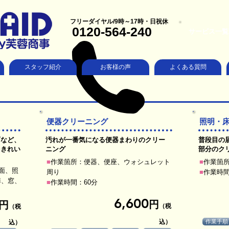
フリーダイヤル/9時～17時・日祝休
0120-564-240
サービス一覧
スタッフ紹介
お客様の声
よくある質問
便器クリーニング
照明・
石など、
汚れが一番気になる便器まわりのクリー
普段目の
をきれい
ニング
部分のク
■
作業箇所：便器、便座、ウォシュレット
■
作業箇
面、照
周り
■
作業時間
扉、窓、
■
作業時間：60分​
6,600
円
円
（税
（税
込）
作業手順
込）