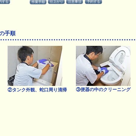
約する
仕上がり
注意事項
予約する
作業手順
の手順
③便器の中のクリーニング
②タンク外観、蛇口周り清掃