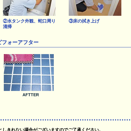
②水タンク外観、蛇口周り
③床の拭き上げ
清掃
ビフォーアフター
AFTTER
としきれない場合がございますのでご了承ください。