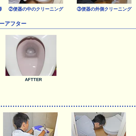
掃
②便器の中のクリーニング
③便器の外側クリーニング
ーアフター
AFTTER