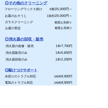
◎その他のクリーニング
25
,000円～
フローリングワックス掛け
6畳/
20
,000円～
お墓のおそうじ
1箇所/
ガラスクリーニング
都度お見積り
お庭の剪定
都度お見積り
◎消火器の回収・販売
消火器の改修・販売
1本/7,700円
消火器販売のみ
1本/6,600円
消火器回収のみ
1本/2,200円
◎駆けつけサポート
水回りのトラブル対応
8,800円
1時間/
電気のトラブル対応
8,800円
1時間/
サッシ・建具のトラブル対応
8,800円
1時間/
◎買える・贈れるお掃除ギフト
キッチンクリーニング
30,800円