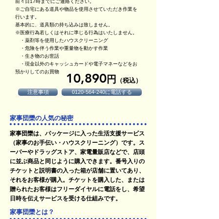
前々日17時までにご連絡ください。
※ご自宅にある道具や物品を使用させていただき作業を
行います。
基本的に、道具類の持ち込みは致しません。
※医療行為若しくはそれに準じる行為はいたしません。
・薬剤等を使用したハウスクリーニング
・危険を伴う作業や重量物を動かす作業
・生き物のお世話
・現金以外のキャッシュカードや電子マネーなどをお
預かりしてのお買物
10,890
円
（税込）
注意事項
0120-564-240に電話する
家事団欒の人気の秘密
家事団欒は、パッケージに入った生活支援サービス
（家事のお手伝い・ハウスクリーニング）です。ス
ーパーやドラッグストア、家電量販店などで、店頭
に並ぶ商品と同じように購入できます。番号入りの
チケットと説明書の入った箱が店舗に置いてあり、
それをお客様が購入。チケットを購入した、または
贈られたお客様はフリーダイヤルに電話をし、希望
日時を伝えサービスを受ける仕組みです。
家事団欒とは？