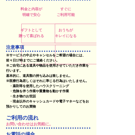
料金と内容が
すぐに
明確で安心
ご利用可能
ギフトとして
おうちが
贈って喜ばれる
キレイになる
注意事項
※サービスの中止やキャンセルをご希望の場合には、
前々日17時までにご連絡ください。
※ご自宅にある道具や物品を使用させていただき作業を
行います。
基本的に、道具類の持ち込みは致しません。
※医療行為若しくはそれに準じる行為はいたしません。
・薬剤等を使用したハウスクリーニング
・危険を伴う作業や重量物を動かす作業
・生き物のお世話
・現金以外のキャッシュカードや電子マネーなどをお
預かりしてのお買物
ご利用の流れ
お問い合わせはお気軽に​。
お電話の場合