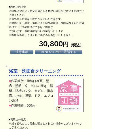
■利用上の注意
※経年劣化により完全に落としきれない場合がございますのでご
了承ください。
※電気ガス水道をご使用させていただきます。
※動作不良、異音、劣化による部品の破損、故障が考えられる場
合はサービスの提供ができない場合が
ございます。事前確認を行い作業をいたします。
※医療行為若しくはそれに準じる行為はいたしません。
30,800
円
（税込）
注意事項
0120-564-240に電話する
浴室・洗面台クリーニング
■
作業箇所：換気口表面、壁
床、照明、窓、蛇口の磨き、浴
槽、浴槽のフタ、カガミ、排水
溝、小物、照明、ドア、エプロ
ン洗浄
■
作業時間：300分​
■利用上の注意
※経年劣化により完全に落としきれない場合がございますので
ご了承ください。