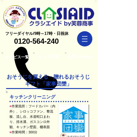
フリーダイヤル/9時～17時・日祝休
0120-564-240
ネット予約
お問い合わせ
サービス一覧
​おそうじを買える・贈れるおそうじ
ギフト「家事団欒」
キッチンクリーニング
■
作業箇所：フードカバー（内
外）、シロッコファン、整流
板、流し台、水道蛇口まわ
り、排水溝、ガスコンロ外
観、キッチン壁面、棚表面
■
作業時間：300分​