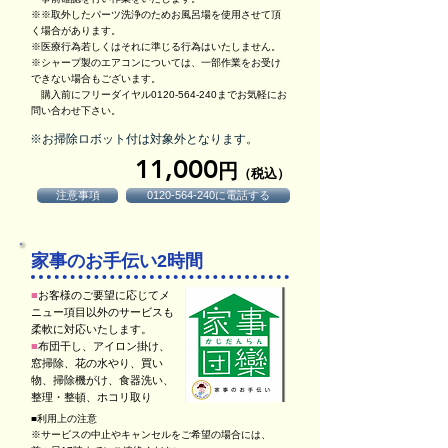
※※取外したパーツ洗浄のためお風呂場を使用させて頂
く場合があります。
※医療行為若しくはそれに準じる行為はいたしません。
※シャープ製のエアコンについては、一部作業をお受け
できない場合もございます。
購入前にフリーダイヤル0120-564-240までお気軽にお
問い合わせ下さい。
※お掃除ロボット付は対象外となります。
11,000
円
（税込）
注意事項
0120-564-240に電話する
家事のお手伝い2時間
■
お客様のご要望に応じてメ
ニュー項目以外のサービスも
柔軟に対応いたします。
■
布団干し、アイロン掛け、
窓掃除、花の水やり、買い
物、掃除機がけ、食器洗い、
整理・整頓、ホコリ取り
■利用上の注意
※サービスの中止やキャンセルをご希望の場合には、