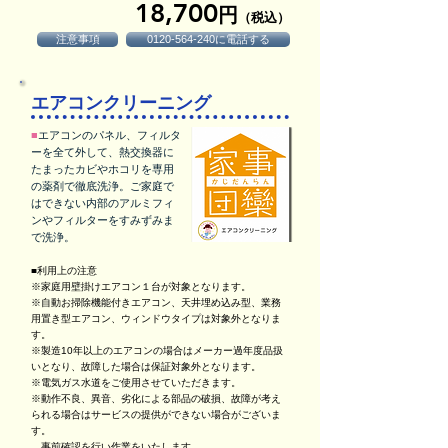
18,7
00
円
（税込）
注意事項
0120-564-240に電話する
エアコンクリーニング
■
エアコンのパネル、フィルタ
ーを全て外して、熱交換器に
たまったカビやホコリを専用
の薬剤で徹底洗浄。ご家庭で
はできない内部のアルミフィ
ンやフィルターをすみずみま
で洗浄。
■利用上の注意
※家庭用壁掛けエアコン１台が対象となります。
※自動お掃除機能付きエアコン、天井埋め込み型、業務
用置き型エアコン、ウィンドウタイプは対象外となりま
す。
※製造10年以上のエアコンの場合はメーカー過年度品扱
いとなり、故障した場合は保証対象外となります。
※電気ガス水道をご使用させていただきます。
※動作不良、異音、劣化による部品の破損、故障が考え
られる場合はサービスの提供ができない場合がございま
す。
事前確認を行い作業をいたします。