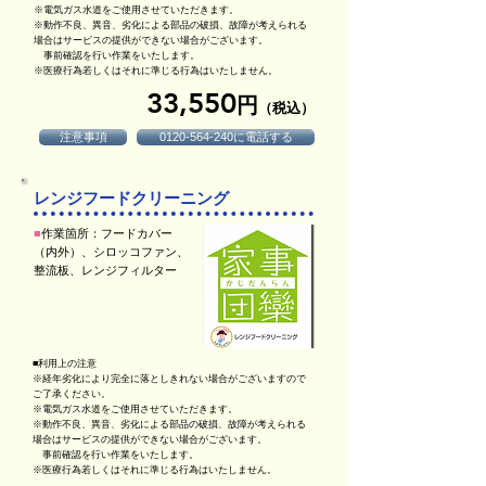
※電気ガス水道をご使用させていただきます。
※動作不良、異音、劣化による部品の破損、故障が考えられる
場合はサービスの提供ができない場合がございます。
事前確認を行い作業をいたします。
※医療行為若しくはそれに準じる行為はいたしません。
33,550
円
（税込）
注意事項
0120-564-240に電話する
レンジフードクリーニング
■
作業箇所：フードカバー
（内外）、シロッコファン、
整流板、レンジフィルター
■利用上の注意
※経年劣化により完全に落としきれない場合がございますので
ご了承ください。
※電気ガス水道をご使用させていただきます。
※動作不良、異音、劣化による部品の破損、故障が考えられる
場合はサービスの提供ができない場合がございます。
事前確認を行い作業をいたします。
※医療行為若しくはそれに準じる行為はいたしません。